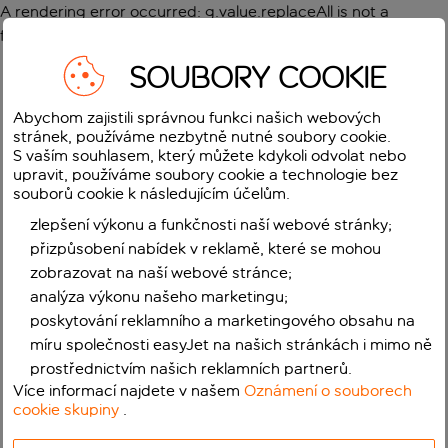
A rendering error occurred:
g.value.replaceAll is not a
function
.
SOUBORY COOKIE
Abychom zajistili správnou funkci našich webových
stránek, používáme nezbytně nutné soubory cookie.
S vaším souhlasem, který můžete kdykoli odvolat nebo
upravit, používáme soubory cookie a technologie bez
souborů cookie k následujícím účelům.
zlepšení výkonu a funkčnosti naší webové stránky;
přizpůsobení nabídek v reklamě, které se mohou
zobrazovat na naší webové stránce;
analýza výkonu našeho marketingu;
poskytování reklamního a marketingového obsahu na
míru společnosti easyJet na našich stránkách i mimo ně
prostřednictvím našich reklamních partnerů.
Více informací najdete v našem
Oznámení o souborech
cookie skupiny
.