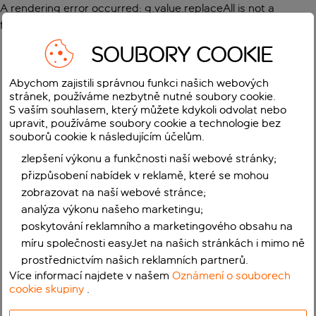
A rendering error occurred:
g.value.replaceAll is not a
function
.
SOUBORY COOKIE
Abychom zajistili správnou funkci našich webových
stránek, používáme nezbytně nutné soubory cookie.
S vaším souhlasem, který můžete kdykoli odvolat nebo
upravit, používáme soubory cookie a technologie bez
souborů cookie k následujícím účelům.
zlepšení výkonu a funkčnosti naší webové stránky;
přizpůsobení nabídek v reklamě, které se mohou
zobrazovat na naší webové stránce;
analýza výkonu našeho marketingu;
poskytování reklamního a marketingového obsahu na
míru společnosti easyJet na našich stránkách i mimo ně
prostřednictvím našich reklamních partnerů.
Více informací najdete v našem
Oznámení o souborech
cookie skupiny
.