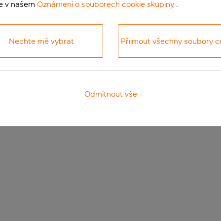
te v našem
Oznámení o souborech cookie skupiny
.
Nechte mě vybrat
Přijmout všechny soubory c
Odmítnout vše