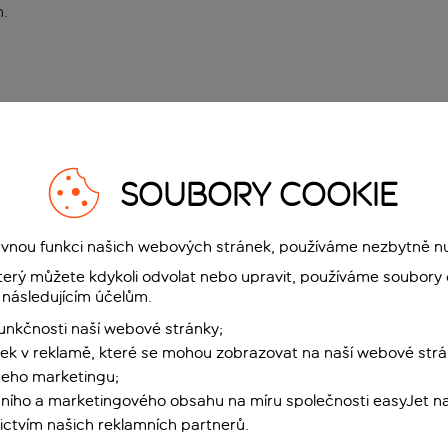
n
.
SOUBORY COOKIE
rávnou funkci našich webových stránek, používáme nezbytně n
terý můžete kdykoli odvolat nebo upravit, používáme soubory 
 následujícím účelům.
funkčnosti naší webové stránky;
ek v reklamě, které se mohou zobrazovat na naší webové strá
šeho marketingu;
ního a marketingového obsahu na míru společnosti easyJet na
ctvím našich reklamních partnerů.