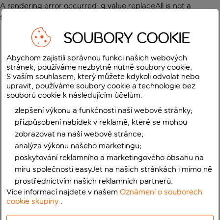
A rendering error occurred:
g.value.replaceAll is not a
function
.
SOUBORY COOKIE
Abychom zajistili správnou funkci našich webových
stránek, používáme nezbytně nutné soubory cookie.
S vaším souhlasem, který můžete kdykoli odvolat nebo
upravit, používáme soubory cookie a technologie bez
souborů cookie k následujícím účelům.
zlepšení výkonu a funkčnosti naší webové stránky;
přizpůsobení nabídek v reklamě, které se mohou
zobrazovat na naší webové stránce;
analýza výkonu našeho marketingu;
poskytování reklamního a marketingového obsahu na
míru společnosti easyJet na našich stránkách i mimo ně
prostřednictvím našich reklamních partnerů.
Více informací najdete v našem
Oznámení o souborech
cookie skupiny
.