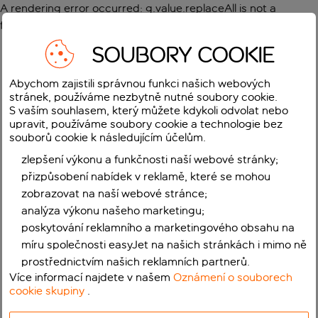
A rendering error occurred:
g.value.replaceAll is not a
function
.
SOUBORY COOKIE
Abychom zajistili správnou funkci našich webových
stránek, používáme nezbytně nutné soubory cookie.
S vaším souhlasem, který můžete kdykoli odvolat nebo
upravit, používáme soubory cookie a technologie bez
souborů cookie k následujícím účelům.
zlepšení výkonu a funkčnosti naší webové stránky;
přizpůsobení nabídek v reklamě, které se mohou
zobrazovat na naší webové stránce;
analýza výkonu našeho marketingu;
poskytování reklamního a marketingového obsahu na
míru společnosti easyJet na našich stránkách i mimo ně
prostřednictvím našich reklamních partnerů.
Více informací najdete v našem
Oznámení o souborech
cookie skupiny
.