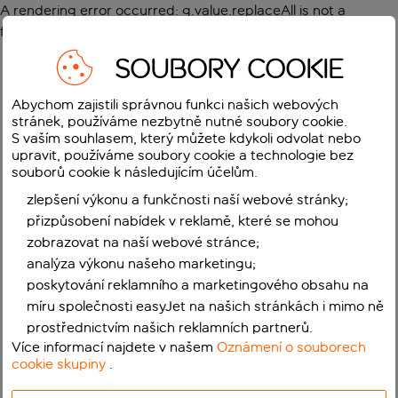
A rendering error occurred:
g.value.replaceAll is not a
function
.
SOUBORY COOKIE
Abychom zajistili správnou funkci našich webových
stránek, používáme nezbytně nutné soubory cookie.
S vaším souhlasem, který můžete kdykoli odvolat nebo
upravit, používáme soubory cookie a technologie bez
souborů cookie k následujícím účelům.
zlepšení výkonu a funkčnosti naší webové stránky;
přizpůsobení nabídek v reklamě, které se mohou
zobrazovat na naší webové stránce;
analýza výkonu našeho marketingu;
poskytování reklamního a marketingového obsahu na
míru společnosti easyJet na našich stránkách i mimo ně
prostřednictvím našich reklamních partnerů.
Více informací najdete v našem
Oznámení o souborech
cookie skupiny
.