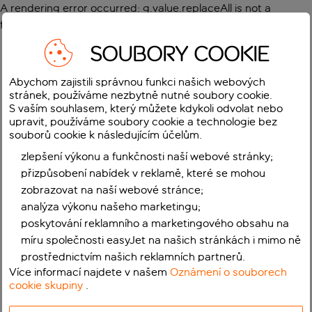
A rendering error occurred:
g.value.replaceAll is not a
function
.
SOUBORY COOKIE
Abychom zajistili správnou funkci našich webových
stránek, používáme nezbytně nutné soubory cookie.
S vaším souhlasem, který můžete kdykoli odvolat nebo
upravit, používáme soubory cookie a technologie bez
souborů cookie k následujícím účelům.
zlepšení výkonu a funkčnosti naší webové stránky;
přizpůsobení nabídek v reklamě, které se mohou
zobrazovat na naší webové stránce;
analýza výkonu našeho marketingu;
poskytování reklamního a marketingového obsahu na
míru společnosti easyJet na našich stránkách i mimo ně
prostřednictvím našich reklamních partnerů.
Více informací najdete v našem
Oznámení o souborech
cookie skupiny
.