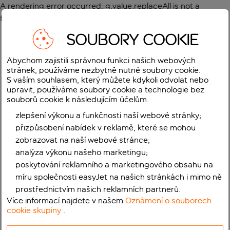
A rendering error occurred:
g.value.replaceAll is not a
function
.
SOUBORY COOKIE
Abychom zajistili správnou funkci našich webových
stránek, používáme nezbytně nutné soubory cookie.
S vaším souhlasem, který můžete kdykoli odvolat nebo
upravit, používáme soubory cookie a technologie bez
souborů cookie k následujícím účelům.
zlepšení výkonu a funkčnosti naší webové stránky;
přizpůsobení nabídek v reklamě, které se mohou
zobrazovat na naší webové stránce;
analýza výkonu našeho marketingu;
poskytování reklamního a marketingového obsahu na
míru společnosti easyJet na našich stránkách i mimo ně
prostřednictvím našich reklamních partnerů.
Více informací najdete v našem
Oznámení o souborech
cookie skupiny
.