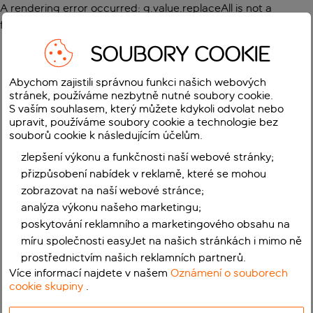
A rendering error occurred:
g.value.replaceAll is not a
function
.
SOUBORY COOKIE
Abychom zajistili správnou funkci našich webových
stránek, používáme nezbytně nutné soubory cookie.
S vaším souhlasem, který můžete kdykoli odvolat nebo
upravit, používáme soubory cookie a technologie bez
souborů cookie k následujícím účelům.
zlepšení výkonu a funkčnosti naší webové stránky;
přizpůsobení nabídek v reklamě, které se mohou
zobrazovat na naší webové stránce;
analýza výkonu našeho marketingu;
poskytování reklamního a marketingového obsahu na
míru společnosti easyJet na našich stránkách i mimo ně
prostřednictvím našich reklamních partnerů.
Více informací najdete v našem
Oznámení o souborech
cookie skupiny
.