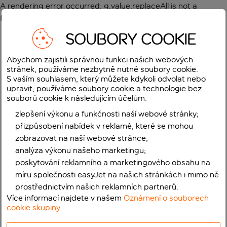
A rendering error occurred:
g.value.replaceAll is not a
function
.
SOUBORY COOKIE
Abychom zajistili správnou funkci našich webových
stránek, používáme nezbytně nutné soubory cookie.
S vaším souhlasem, který můžete kdykoli odvolat nebo
upravit, používáme soubory cookie a technologie bez
souborů cookie k následujícím účelům.
zlepšení výkonu a funkčnosti naší webové stránky;
přizpůsobení nabídek v reklamě, které se mohou
zobrazovat na naší webové stránce;
analýza výkonu našeho marketingu;
poskytování reklamního a marketingového obsahu na
míru společnosti easyJet na našich stránkách i mimo ně
prostřednictvím našich reklamních partnerů.
Více informací najdete v našem
Oznámení o souborech
cookie skupiny
.