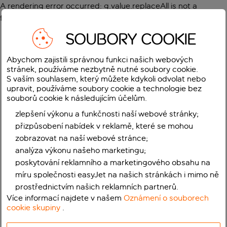
A rendering error occurred:
g.value.replaceAll is not a
function
.
SOUBORY COOKIE
Abychom zajistili správnou funkci našich webových
stránek, používáme nezbytně nutné soubory cookie.
S vaším souhlasem, který můžete kdykoli odvolat nebo
upravit, používáme soubory cookie a technologie bez
souborů cookie k následujícím účelům.
zlepšení výkonu a funkčnosti naší webové stránky;
přizpůsobení nabídek v reklamě, které se mohou
zobrazovat na naší webové stránce;
analýza výkonu našeho marketingu;
poskytování reklamního a marketingového obsahu na
míru společnosti easyJet na našich stránkách i mimo ně
prostřednictvím našich reklamních partnerů.
Více informací najdete v našem
Oznámení o souborech
cookie skupiny
.