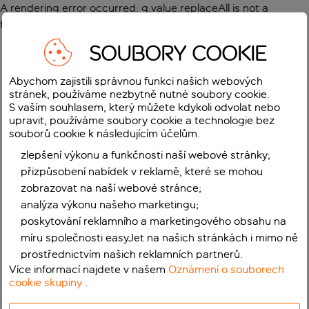
A rendering error occurred:
g.value.replaceAll is not a
function
.
SOUBORY COOKIE
Abychom zajistili správnou funkci našich webových
stránek, používáme nezbytně nutné soubory cookie.
S vaším souhlasem, který můžete kdykoli odvolat nebo
upravit, používáme soubory cookie a technologie bez
souborů cookie k následujícím účelům.
zlepšení výkonu a funkčnosti naší webové stránky;
přizpůsobení nabídek v reklamě, které se mohou
zobrazovat na naší webové stránce;
analýza výkonu našeho marketingu;
poskytování reklamního a marketingového obsahu na
míru společnosti easyJet na našich stránkách i mimo ně
prostřednictvím našich reklamních partnerů.
Více informací najdete v našem
Oznámení o souborech
cookie skupiny
.