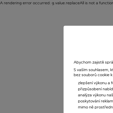
A rendering error occurred:
g.value.replaceAll is not a functio
Abychom zajistili sp
S vaším souhlasem, k
bez souborů cookie k
zlepšení výkonu a 
přizpůsobení nabíd
analýza výkonu na
poskytování reklam
mimo ně prostředni