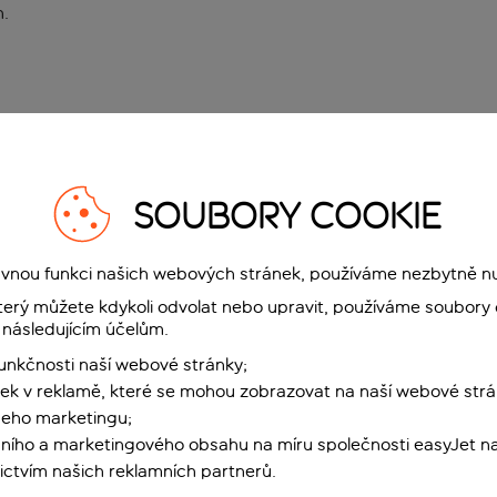
n
.
SOUBORY COOKIE
rávnou funkci našich webových stránek, používáme nezbytně n
terý můžete kdykoli odvolat nebo upravit, používáme soubory 
 následujícím účelům.
funkčnosti naší webové stránky;
ek v reklamě, které se mohou zobrazovat na naší webové strá
šeho marketingu;
ního a marketingového obsahu na míru společnosti easyJet na
ctvím našich reklamních partnerů.