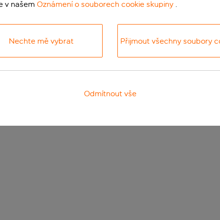
te v našem
Oznámení o souborech cookie skupiny
.
Nechte mě vybrat
Přijmout všechny soubory c
Odmítnout vše