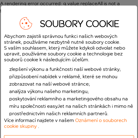
A rendering error occurred:
g.value.replaceAll is not a
function
.
SOUBORY COOKIE
Abychom zajistili správnou funkci našich webových
stránek, používáme nezbytně nutné soubory cookie.
S vaším souhlasem, který můžete kdykoli odvolat nebo
upravit, používáme soubory cookie a technologie bez
souborů cookie k následujícím účelům.
zlepšení výkonu a funkčnosti naší webové stránky;
přizpůsobení nabídek v reklamě, které se mohou
zobrazovat na naší webové stránce;
analýza výkonu našeho marketingu;
poskytování reklamního a marketingového obsahu na
míru společnosti easyJet na našich stránkách i mimo ně
prostřednictvím našich reklamních partnerů.
Více informací najdete v našem
Oznámení o souborech
cookie skupiny
.