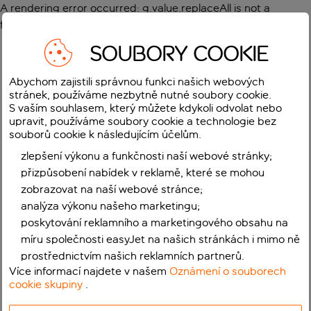
A rendering error occurred:
g.value.replaceAll is not a
function
.
SOUBORY COOKIE
Abychom zajistili správnou funkci našich webových
stránek, používáme nezbytně nutné soubory cookie.
S vaším souhlasem, který můžete kdykoli odvolat nebo
upravit, používáme soubory cookie a technologie bez
souborů cookie k následujícím účelům.
zlepšení výkonu a funkčnosti naší webové stránky;
přizpůsobení nabídek v reklamě, které se mohou
zobrazovat na naší webové stránce;
analýza výkonu našeho marketingu;
poskytování reklamního a marketingového obsahu na
míru společnosti easyJet na našich stránkách i mimo ně
prostřednictvím našich reklamních partnerů.
Více informací najdete v našem
Oznámení o souborech
cookie skupiny
.