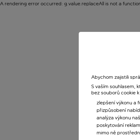
A rendering error occurred:
g.value.replaceAll is not a functio
Abychom zajistili sp
S vaším souhlasem, k
bez souborů cookie k
zlepšení výkonu a 
přizpůsobení nabíd
analýza výkonu na
poskytování reklam
mimo ně prostředni