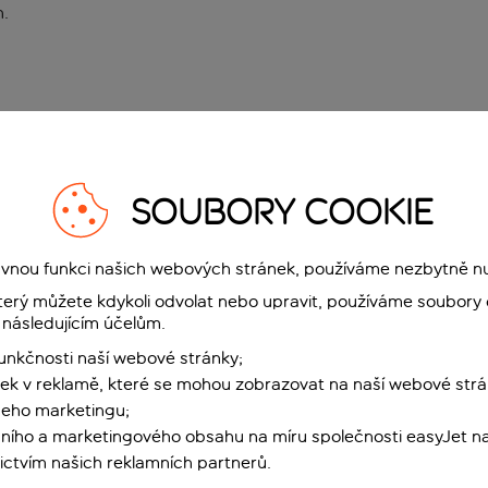
n
.
SOUBORY COOKIE
rávnou funkci našich webových stránek, používáme nezbytně n
terý můžete kdykoli odvolat nebo upravit, používáme soubory 
 následujícím účelům.
funkčnosti naší webové stránky;
ek v reklamě, které se mohou zobrazovat na naší webové strá
šeho marketingu;
ního a marketingového obsahu na míru společnosti easyJet na
ctvím našich reklamních partnerů.