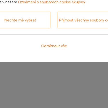
te v našem
Oznámení o souborech cookie skupiny
.
Nechte mě vybrat
Přijmout všechny soubory c
Odmítnout vše