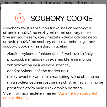
A rendering error occurred:
g.value.replaceAll is not a
function
.
SOUBORY COOKIE
Abychom zajistili správnou funkci našich webových
stránek, používáme nezbytně nutné soubory cookie.
S vaším souhlasem, který můžete kdykoli odvolat nebo
upravit, používáme soubory cookie a technologie bez
souborů cookie k následujícím účelům.
zlepšení výkonu a funkčnosti naší webové stránky;
přizpůsobení nabídek v reklamě, které se mohou
zobrazovat na naší webové stránce;
analýza výkonu našeho marketingu;
poskytování reklamního a marketingového obsahu na
míru společnosti easyJet na našich stránkách i mimo ně
prostřednictvím našich reklamních partnerů.
Více informací najdete v našem
Oznámení o souborech
cookie skupiny
.