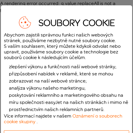
A rendering error occurred:
g.value.replaceAll is not a
function
.
SOUBORY COOKIE
Abychom zajistili správnou funkci našich webových
stránek, používáme nezbytně nutné soubory cookie.
S vaším souhlasem, který můžete kdykoli odvolat nebo
upravit, používáme soubory cookie a technologie bez
souborů cookie k následujícím účelům.
zlepšení výkonu a funkčnosti naší webové stránky;
přizpůsobení nabídek v reklamě, které se mohou
zobrazovat na naší webové stránce;
analýza výkonu našeho marketingu;
poskytování reklamního a marketingového obsahu na
míru společnosti easyJet na našich stránkách i mimo ně
prostřednictvím našich reklamních partnerů.
Více informací najdete v našem
Oznámení o souborech
cookie skupiny
.