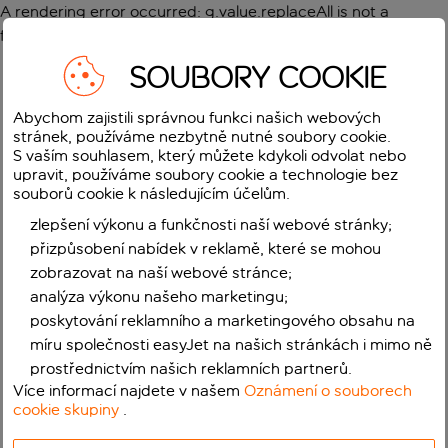
A rendering error occurred:
g.value.replaceAll is not a
function
.
SOUBORY COOKIE
Abychom zajistili správnou funkci našich webových
stránek, používáme nezbytně nutné soubory cookie.
S vaším souhlasem, který můžete kdykoli odvolat nebo
upravit, používáme soubory cookie a technologie bez
souborů cookie k následujícím účelům.
zlepšení výkonu a funkčnosti naší webové stránky;
přizpůsobení nabídek v reklamě, které se mohou
zobrazovat na naší webové stránce;
analýza výkonu našeho marketingu;
poskytování reklamního a marketingového obsahu na
míru společnosti easyJet na našich stránkách i mimo ně
prostřednictvím našich reklamních partnerů.
Více informací najdete v našem
Oznámení o souborech
cookie skupiny
.