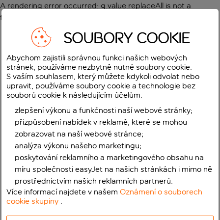
A rendering error occurred:
g.value.replaceAll is not a
function
.
SOUBORY COOKIE
Abychom zajistili správnou funkci našich webových
stránek, používáme nezbytně nutné soubory cookie.
S vaším souhlasem, který můžete kdykoli odvolat nebo
upravit, používáme soubory cookie a technologie bez
souborů cookie k následujícím účelům.
zlepšení výkonu a funkčnosti naší webové stránky;
přizpůsobení nabídek v reklamě, které se mohou
zobrazovat na naší webové stránce;
analýza výkonu našeho marketingu;
poskytování reklamního a marketingového obsahu na
míru společnosti easyJet na našich stránkách i mimo ně
prostřednictvím našich reklamních partnerů.
Více informací najdete v našem
Oznámení o souborech
cookie skupiny
.