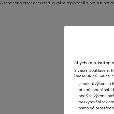
A rendering error occurred:
g.value.replaceAll is not a functio
Abychom zajistili sp
S vaším souhlasem, k
bez souborů cookie k
zlepšení výkonu a 
přizpůsobení nabíd
analýza výkonu na
poskytování reklam
mimo ně prostředni