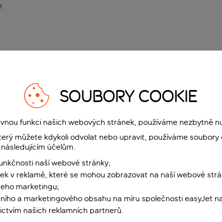
n
.
SOUBORY COOKIE
rávnou funkci našich webových stránek, používáme nezbytně n
terý můžete kdykoli odvolat nebo upravit, používáme soubory 
 následujícím účelům.
funkčnosti naší webové stránky;
ek v reklamě, které se mohou zobrazovat na naší webové strá
šeho marketingu;
ního a marketingového obsahu na míru společnosti easyJet na
ctvím našich reklamních partnerů.