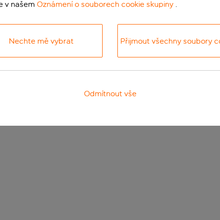
te v našem
Oznámení o souborech cookie skupiny
.
Nechte mě vybrat
Přijmout všechny soubory c
Odmítnout vše