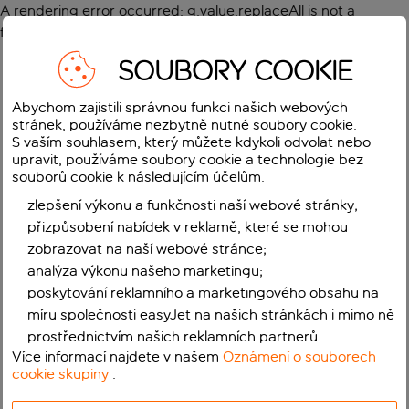
A rendering error occurred:
g.value.replaceAll is not a
function
.
SOUBORY COOKIE
Abychom zajistili správnou funkci našich webových
stránek, používáme nezbytně nutné soubory cookie.
S vaším souhlasem, který můžete kdykoli odvolat nebo
upravit, používáme soubory cookie a technologie bez
souborů cookie k následujícím účelům.
zlepšení výkonu a funkčnosti naší webové stránky;
přizpůsobení nabídek v reklamě, které se mohou
zobrazovat na naší webové stránce;
analýza výkonu našeho marketingu;
poskytování reklamního a marketingového obsahu na
míru společnosti easyJet na našich stránkách i mimo ně
prostřednictvím našich reklamních partnerů.
Více informací najdete v našem
Oznámení o souborech
cookie skupiny
.