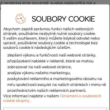
A rendering error occurred:
g.value.replaceAll is not a
function
.
SOUBORY COOKIE
Abychom zajistili správnou funkci našich webových
stránek, používáme nezbytně nutné soubory cookie.
S vaším souhlasem, který můžete kdykoli odvolat nebo
upravit, používáme soubory cookie a technologie bez
souborů cookie k následujícím účelům.
zlepšení výkonu a funkčnosti naší webové stránky;
přizpůsobení nabídek v reklamě, které se mohou
zobrazovat na naší webové stránce;
analýza výkonu našeho marketingu;
poskytování reklamního a marketingového obsahu na
míru společnosti easyJet na našich stránkách i mimo ně
prostřednictvím našich reklamních partnerů.
Více informací najdete v našem
Oznámení o souborech
cookie skupiny
.