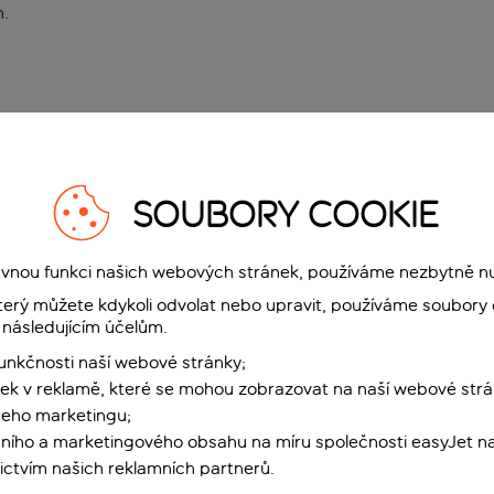
n
.
SOUBORY COOKIE
rávnou funkci našich webových stránek, používáme nezbytně n
terý můžete kdykoli odvolat nebo upravit, používáme soubory 
 následujícím účelům.
funkčnosti naší webové stránky;
ek v reklamě, které se mohou zobrazovat na naší webové strá
šeho marketingu;
ního a marketingového obsahu na míru společnosti easyJet na
ctvím našich reklamních partnerů.