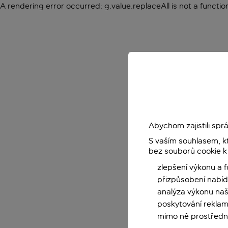
A rendering error occurred:
g.value.replaceAll is not a functio
Abychom zajistili sp
S vaším souhlasem, k
bez souborů cookie k
zlepšení výkonu a 
přizpůsobení nabíd
analýza výkonu na
poskytování reklam
mimo ně prostředni