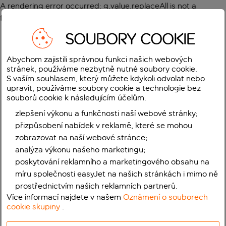
A rendering error occurred:
g.value.replaceAll is not a
function
.
SOUBORY COOKIE
Abychom zajistili správnou funkci našich webových
stránek, používáme nezbytně nutné soubory cookie.
S vaším souhlasem, který můžete kdykoli odvolat nebo
upravit, používáme soubory cookie a technologie bez
souborů cookie k následujícím účelům.
zlepšení výkonu a funkčnosti naší webové stránky;
přizpůsobení nabídek v reklamě, které se mohou
zobrazovat na naší webové stránce;
analýza výkonu našeho marketingu;
poskytování reklamního a marketingového obsahu na
míru společnosti easyJet na našich stránkách i mimo ně
prostřednictvím našich reklamních partnerů.
Více informací najdete v našem
Oznámení o souborech
cookie skupiny
.