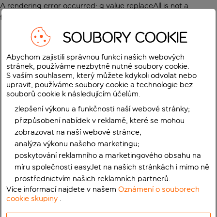
A rendering error occurred:
g.value.replaceAll is not a
function
.
SOUBORY COOKIE
Abychom zajistili správnou funkci našich webových
stránek, používáme nezbytně nutné soubory cookie.
S vaším souhlasem, který můžete kdykoli odvolat nebo
upravit, používáme soubory cookie a technologie bez
souborů cookie k následujícím účelům.
zlepšení výkonu a funkčnosti naší webové stránky;
přizpůsobení nabídek v reklamě, které se mohou
zobrazovat na naší webové stránce;
analýza výkonu našeho marketingu;
poskytování reklamního a marketingového obsahu na
míru společnosti easyJet na našich stránkách i mimo ně
prostřednictvím našich reklamních partnerů.
Více informací najdete v našem
Oznámení o souborech
cookie skupiny
.