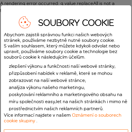
A rendering error occurred:
g.value.replaceAll is not a
function
.
SOUBORY COOKIE
Abychom zajistili správnou funkci našich webových
stránek, používáme nezbytně nutné soubory cookie.
S vaším souhlasem, který můžete kdykoli odvolat nebo
upravit, používáme soubory cookie a technologie bez
souborů cookie k následujícím účelům.
zlepšení výkonu a funkčnosti naší webové stránky;
přizpůsobení nabídek v reklamě, které se mohou
zobrazovat na naší webové stránce;
analýza výkonu našeho marketingu;
poskytování reklamního a marketingového obsahu na
míru společnosti easyJet na našich stránkách i mimo ně
prostřednictvím našich reklamních partnerů.
Více informací najdete v našem
Oznámení o souborech
cookie skupiny
.