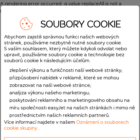
A rendering error occurred:
g.value.replaceAll is not a
function
.
SOUBORY COOKIE
Abychom zajistili správnou funkci našich webových
stránek, používáme nezbytně nutné soubory cookie.
S vaším souhlasem, který můžete kdykoli odvolat nebo
upravit, používáme soubory cookie a technologie bez
souborů cookie k následujícím účelům.
zlepšení výkonu a funkčnosti naší webové stránky;
přizpůsobení nabídek v reklamě, které se mohou
zobrazovat na naší webové stránce;
analýza výkonu našeho marketingu;
poskytování reklamního a marketingového obsahu na
míru společnosti easyJet na našich stránkách i mimo ně
prostřednictvím našich reklamních partnerů.
Více informací najdete v našem
Oznámení o souborech
cookie skupiny
.