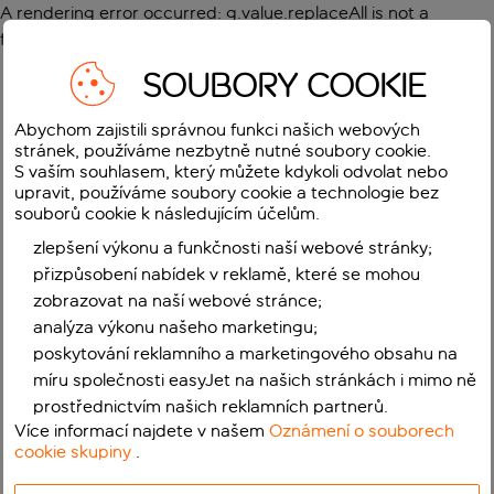
A rendering error occurred:
g.value.replaceAll is not a
function
.
SOUBORY COOKIE
Abychom zajistili správnou funkci našich webových
stránek, používáme nezbytně nutné soubory cookie.
S vaším souhlasem, který můžete kdykoli odvolat nebo
upravit, používáme soubory cookie a technologie bez
souborů cookie k následujícím účelům.
zlepšení výkonu a funkčnosti naší webové stránky;
přizpůsobení nabídek v reklamě, které se mohou
zobrazovat na naší webové stránce;
analýza výkonu našeho marketingu;
poskytování reklamního a marketingového obsahu na
míru společnosti easyJet na našich stránkách i mimo ně
prostřednictvím našich reklamních partnerů.
Více informací najdete v našem
Oznámení o souborech
cookie skupiny
.