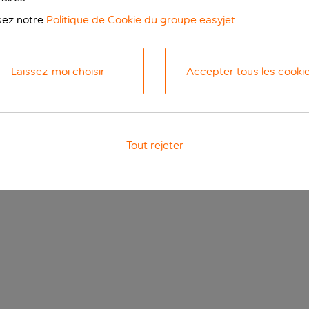
isez notre
Politique de Cookie du groupe easyjet
.
Laissez-moi choisir
Accepter tous les cooki
Tout rejeter