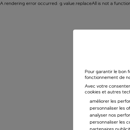
A rendering error occurred:
g.value.replaceAll is not a functio
Pour garantir le bon 
fonctionnement de no
Avec votre consentem
cookies et autres tec
améliorer les perfo
personnaliser les o
analyser nos perf
personnaliser les co
partenaires publicit