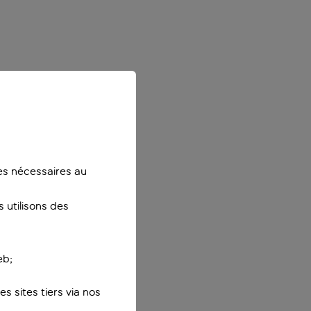
ies nécessaires au
 utilisons des
eb;
s sites tiers via nos