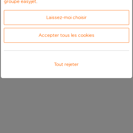
groupe easyjet
.
Laissez-moi choisir
Accepter tous les cookies
Tout rejeter