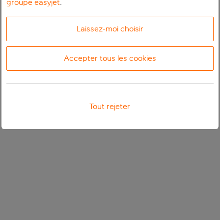
groupe easyjet
.
Laissez-moi choisir
Accepter tous les cookies
Tout rejeter