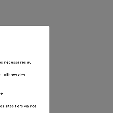
ies nécessaires au
 utilisons des
eb;
s sites tiers via nos