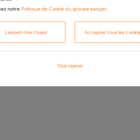
isez notre
Politique de Cookie du groupe easyjet
.
Laissez-moi choisir
Accepter tous les cooki
Tout rejeter