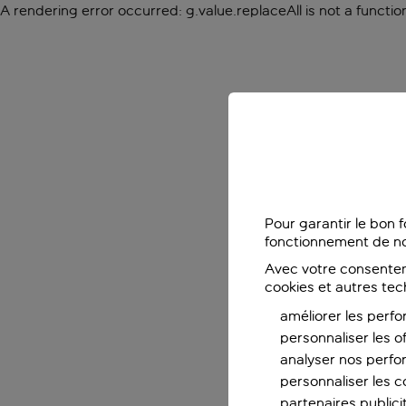
A rendering error occurred:
g.value.replaceAll is not a functio
Pour garantir le bon 
fonctionnement de no
Avec votre consentem
cookies et autres tec
améliorer les perfo
personnaliser les o
analyser nos perf
personnaliser les co
partenaires publicit