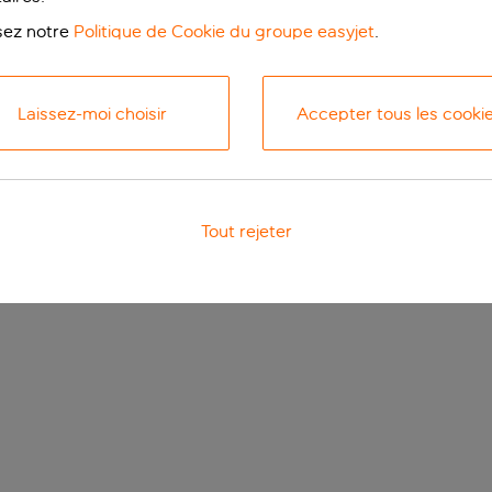
isez notre
Politique de Cookie du groupe easyjet
.
Laissez-moi choisir
Accepter tous les cooki
Tout rejeter