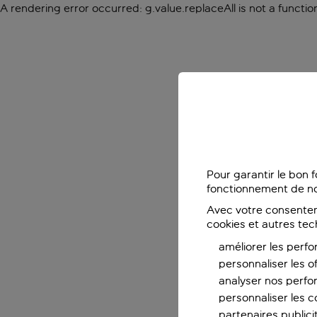
A rendering error occurred:
g.value.replaceAll is not a functio
Pour garantir le bon 
fonctionnement de no
Avec votre consentem
cookies et autres tec
améliorer les perfo
personnaliser les o
analyser nos perf
personnaliser les co
partenaires publicit