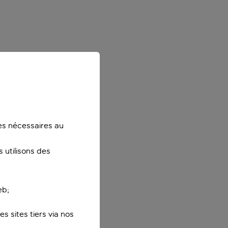
ies nécessaires au
 utilisons des
eb;
s sites tiers via nos