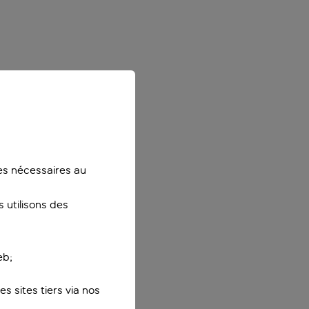
ies nécessaires au
 utilisons des
eb;
s sites tiers via nos