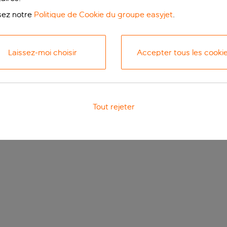
isez notre
Politique de Cookie du groupe easyjet
.
Laissez-moi choisir
Accepter tous les cooki
Tout rejeter