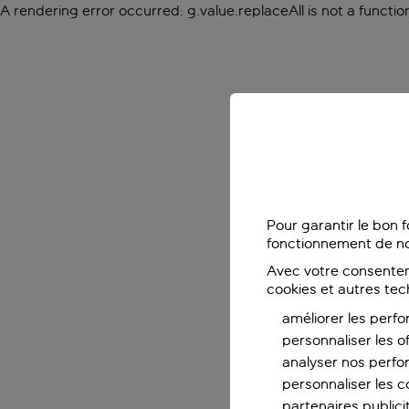
A rendering error occurred:
g.value.replaceAll is not a functio
Pour garantir le bon 
fonctionnement de no
Avec votre consentem
cookies et autres tec
améliorer les perfo
personnaliser les o
analyser nos perf
personnaliser les co
partenaires publicit