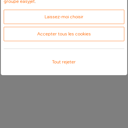
groupe easyjet
.
Laissez-moi choisir
Accepter tous les cookies
Tout rejeter