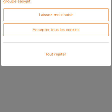
groupe easyjet
.
Laissez-moi choisir
Accepter tous les cookies
Tout rejeter