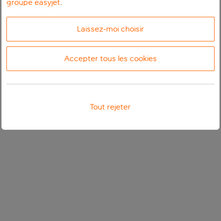
groupe easyjet
.
Laissez-moi choisir
Accepter tous les cookies
Tout rejeter