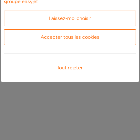
groupe easyjet
.
Laissez-moi choisir
Accepter tous les cookies
Tout rejeter