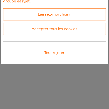
groupe easyjet
.
Laissez-moi choisir
Accepter tous les cookies
Tout rejeter