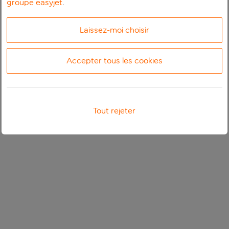
groupe easyjet
.
Laissez-moi choisir
Accepter tous les cookies
Tout rejeter