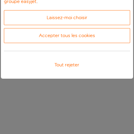
groupe easyjet
.
Laissez-moi choisir
Accepter tous les cookies
Tout rejeter