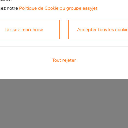
isez notre
Politique de Cookie du groupe easyjet
.
Laissez-moi choisir
Accepter tous les cooki
Tout rejeter