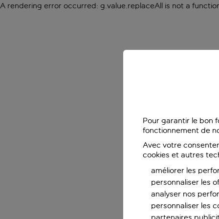
A rendering error occurred:
g.value.replaceAll is not a functio
Pour garantir le bon 
fonctionnement de no
Avec votre consentem
cookies et autres tec
améliorer les perfo
personnaliser les o
analyser nos perf
personnaliser les co
partenaires publicit