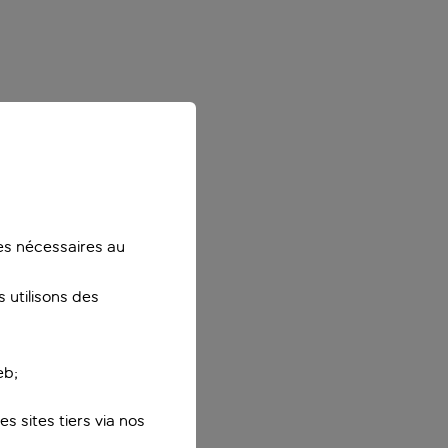
ies nécessaires au
 utilisons des
eb;
s sites tiers via nos