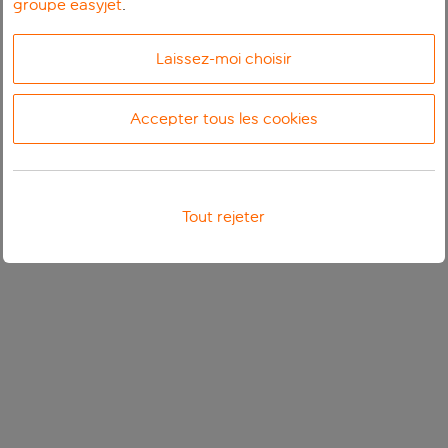
groupe easyjet
.
Laissez-moi choisir
Accepter tous les cookies
Tout rejeter