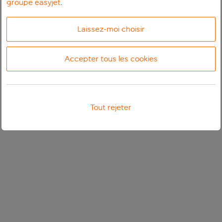
groupe easyjet
.
Laissez-moi choisir
Accepter tous les cookies
Tout rejeter