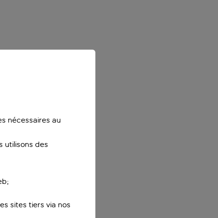
ies nécessaires au
 utilisons des
eb;
s sites tiers via nos