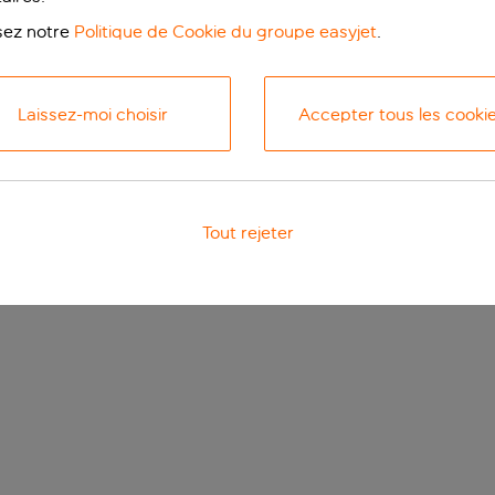
isez notre
Politique de Cookie du groupe easyjet
.
Laissez-moi choisir
Accepter tous les cooki
Tout rejeter