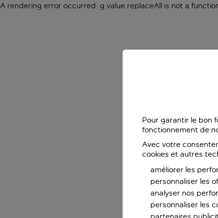
A rendering error occurred:
g.value.replaceAll is not a functio
Pour garantir le bon 
fonctionnement de no
Avec votre consentem
cookies et autres tec
améliorer les perfo
personnaliser les o
analyser nos perf
personnaliser les co
partenaires publicit