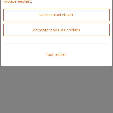
groupe easyjet
.
Laissez-moi choisir
Accepter tous les cookies
Tout rejeter