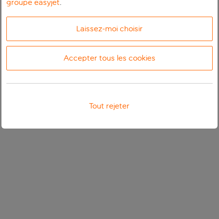
groupe easyjet
.
Laissez-moi choisir
Accepter tous les cookies
Tout rejeter