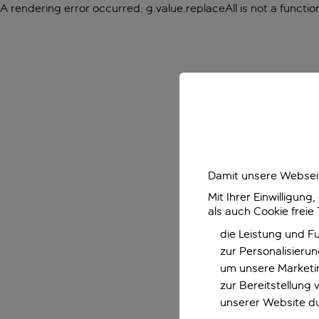
A rendering error occurred:
g.value.replaceAll is not a functio
Damit unsere Webseit
Mit Ihrer Einwilligun
als auch Cookie freie
die Leistung und F
zur Personalisieru
um unsere Marketin
zur Bereitstellung
unserer Website d