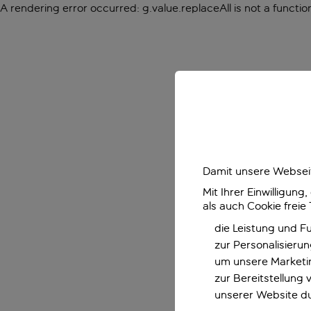
A rendering error occurred:
g.value.replaceAll is not a functio
Damit unsere Webseit
Mit Ihrer Einwilligun
als auch Cookie freie
die Leistung und F
zur Personalisieru
um unsere Marketin
zur Bereitstellung
unserer Website d